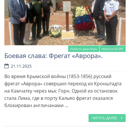
Новости диаспоры
Новости КСОРС
Боевая слава: Фрегат «Аврора».
21.11.2025
Во время Крымской войны (1853-1856) русский
фрегат «Аврора» совершил переход из Кронштадта
на Камчатку через мыс Горн. Одной из остановок
Читать далее
стала Лима, где в порту Кальяо фрегат оказался
блокирован англичанами …
ЧИТАТЬ ДАЛЕЕ