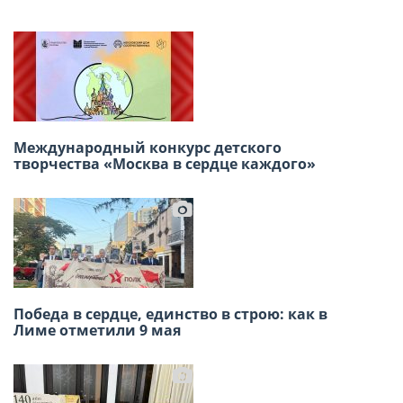
Previou
Next
Международный конкурс детского
«Русское искусство в Перу: взгляд
творчества «Москва в сердце каждого»
соотечественников»
Победа в сердце, единство в строю: как в
Приглашаем на открытие выставки
Лиме отметили 9 мая
художников — соотечественников 2026