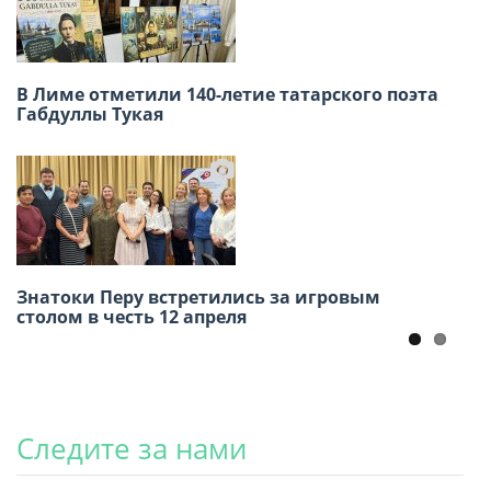
В Лиме отметили 140-летие татарского поэта
Х международный конкурс детского рисунка
Габдуллы Тукая
2026
Знатоки Перу встретились за игровым
Масленица в Русском доме в Лиме собрала
столом в честь 12 апреля
большое количество гостей.
Следите за нами