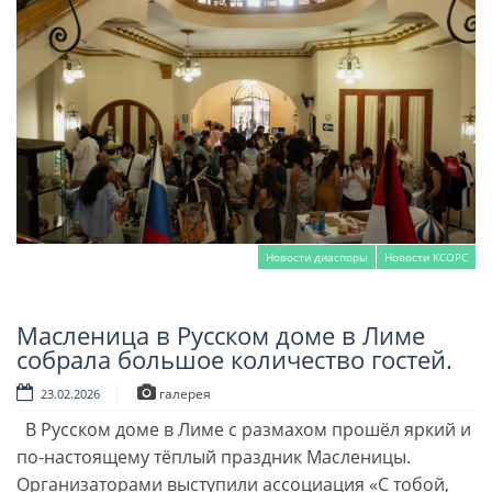
Новости диаспоры
Новости КСОРС
Масленица в Русском доме в Лиме
Читать далее
собрала большое количество гостей.
галерея
23.02.2026
В Русском доме в Лиме с размахом прошёл яркий и
по-настоящему тёплый праздник Масленицы.
Организаторами выступили ассоциация «С тобой,