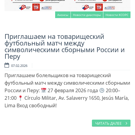
Анонсы
Новости диаспоры
Новости КСОРС
Приглашаем на товарищеский
Читать далее
футбольный матч между
символическими сборными России и
Перу
07.02.2026
Приглашаем болельщиков на товарищеский
футбольный матч между символическими сборными
России и Перу:
27 февраля 2026 года
20:00–
21:00
Círculo Militar, Av. Salaverry 1650, Jesús María,
Lima Вход свободный!
ЧИТАТЬ ДАЛЕЕ