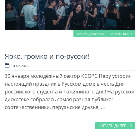
Новости диаспоры
Новости КСОРС
Ярко, громко и по-русски!
Читать далее
01.02.2026
30 января молодёжный сектор КСОРС Перу устроил
настоящий праздник в Русском доме в честь Дня
российского студента и Татьяниного дня! На русской
дискотеке собралась самая разная публика:
соотечественники, перуанские друзья, …
ЧИТАТЬ ДАЛЕЕ