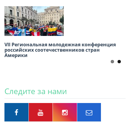
22 июня — День памяти и скорби «Свеча
VII Региональная молодежная конференция
памяти»
российских соотечественников стран
Америки
Следите за нами