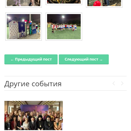
← Предыдущий пост
Следующий пост →
Post navigation
Другие события
Previou
Next