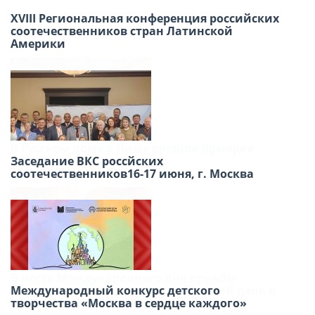
Флешмоб «Танец без границ. Единство в
XVIII Региональная конференция российских
движении».
соотечественников стран Латинской
Америки
В Русском доме в Лиме прошла Ярмарка
дружбы.
Заседание ВКС россйских
соотечественников16-17 июня, г. Москва
В честь Международного дня дружбы
приглашаем вас провести субботний день в
Международный конкурс детского
Русском доме в Лиме!
творчества «Москва в сердце каждого»