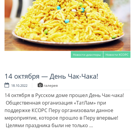
Новости диаспоры
Новости КСОРС
14 октября — День Чак-Чака!
Читать далее
галерея
18.10.2022
14 октября в Русском доме прошел День Чак-чака!
Общественная организация «ТатЛам» при
поддержке КСОРС Перу организовали данное
мероприятие, которое прошло в Перу впервые!
Целями праздника были не только …