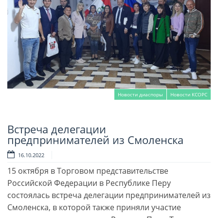
Новости диаспоры
Новости КСОРС
Встреча делегации
Читать далее
предпринимателей из Смоленска
16.10.2022
15 октября в Торговом представительстве
Российской Федерации в Республике Перу
состоялась встреча делегации предпринимателей из
Смоленска, в которой также приняли участие