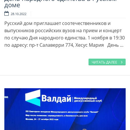
Читать далее
доме
28.10.2022
Русский дом приглашает соотечественников и
выпускников российских вузов на прием и концерт
по случаю Дня народного единства. 1 ноября в 19:30
по адресу: пр-т Салаверри 774, Хесус Мария День …
ЧИТАТЬ ДАЛЕЕ