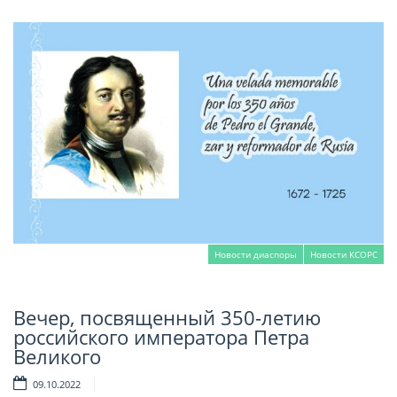
Новости диаспоры
Новости КСОРС
Вечер, посвященный 350-летию
Читать далее
российского императора Петра
Великого
09.10.2022