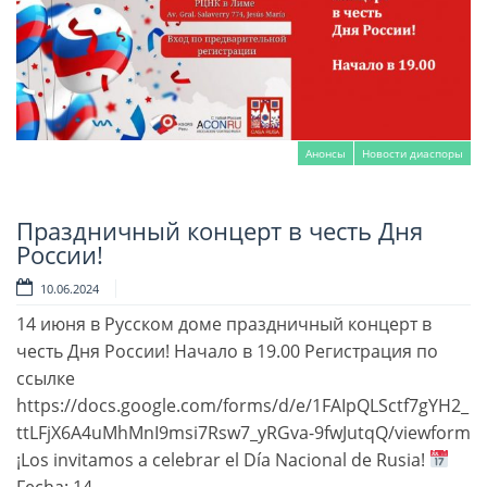
Анонсы
Новости диаспоры
Праздничный концерт в честь Дня
Читать далее
России!
10.06.2024
14 июня в Русском доме праздничный концерт в
честь Дня России! Начало в 19.00 Регистрация по
ссылке
https://docs.google.com/forms/d/e/1FAIpQLSctf7gYH2_
ttLFjX6A4uMhMnI9msi7Rsw7_yRGva-9fwJutqQ/viewform
¡Los invitamos a celebrar el Día Nacional de Rusia!
Fecha: 14 …