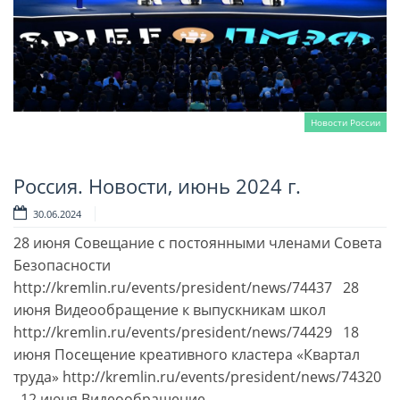
Новости России
Россия. Новости, июнь 2024 г.
Читать далее
30.06.2024
28 июня Совещание с постоянными членами Совета
Безопасности
http://kremlin.ru/events/president/news/74437 28
июня Видеообращение к выпускникам школ
http://kremlin.ru/events/president/news/74429 18
июня Посещение креативного кластера «Квартал
труда» http://kremlin.ru/events/president/news/74320
12 июня Видеообращение …