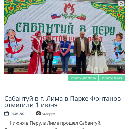
Новости диаспоры
Новости КСОРС
Сабантуй в г. Лима в Парке Фонтанов
Читать далее
отметили 1 июня
галерея
09.06.2024
1 июня в Перу, в Лиме прошел Сабантуй.