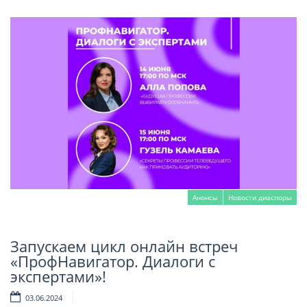
Анонсы
Новости диаспоры
Запускаем цикл онлайн встреч
Читать далее
«ПрофНавигатор. Диалоги с
экспертами»!
03.06.2024