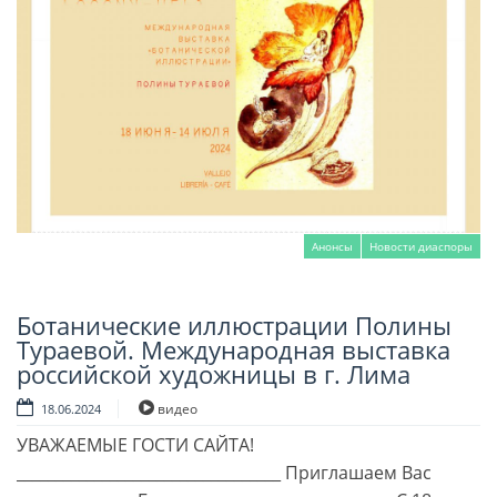
Анонсы
Новости диаспоры
Ботанические иллюстрации Полины
Читать далее
Тураевой. Международная выставка
российской художницы в г. Лима
видео
18.06.2024
УВАЖАЕМЫЕ ГОСТИ САЙТА!
__________________________________ Приглашаем Вас