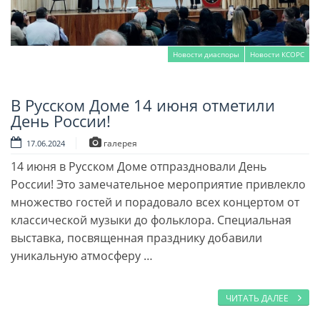
Новости диаспоры
Новости КСОРС
В Русском Доме 14 июня отметили
Читать далее
День России!
галерея
17.06.2024
14 июня в Русском Доме отпраздновали День
России! Это замечательное мероприятие привлекло
множество гостей и порадовало всех концертом от
классической музыки до фольклора. Специальная
выставка, посвященная празднику добавили
уникальную атмосферу …
ЧИТАТЬ ДАЛЕЕ