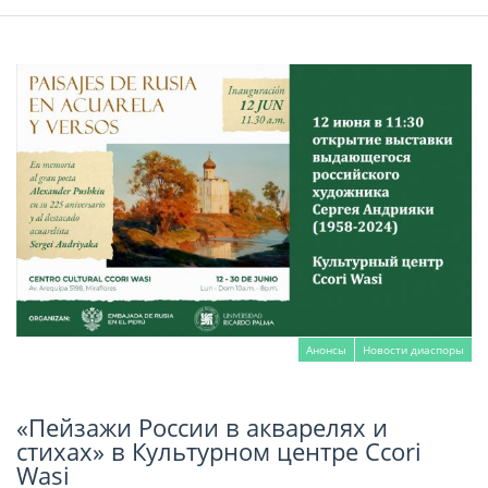
Анонсы
Новости диаспоры
«Пейзажи России в акварелях и
Читать далее
стихах» в Культурном центре Ccori
Wasi