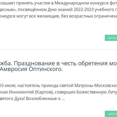
глашает принять участие в Международном конкурсе фо
есные», посвящённом Дню знаний 2022-2023 учебного г
конкурсе могут все желающие, без возрастных ограничен
ЧИТА
ужба. Празднование в честь обретения м
Амвросия Оптинского.
 10 июля, настоятель прихода святой Матроны Московско
онах Иннокентий (Карпов), совершил Божественную Лит
Святого Духа! Возлюбленные о …
ЧИТА