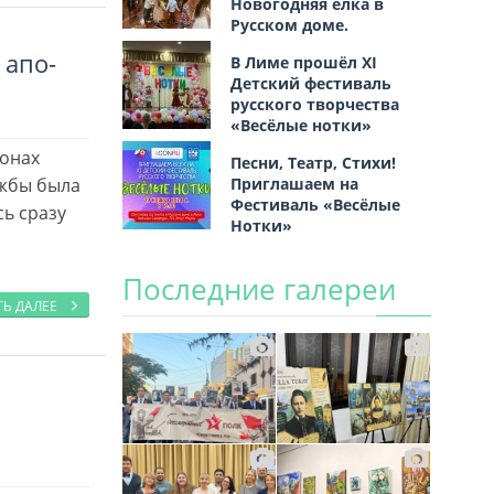
Новогодняя ёлка в
Русском доме.
 апо­
В Лиме прошёл XI
Детский фестиваль
русского творчества
«Весёлые нотки»
монах
Песни, Театр, Стихи!
Приглашаем на
ужбы была
Фестиваль «Весёлые
ь сразу
Нотки»
Последние галереи
ТЬ ДАЛЕЕ