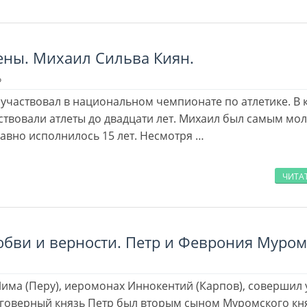
ны. Михаил Сильва Киян.
о
 участвовал в национальном чемпионате по атлетике. В 
ствовали атлеты до двадцати лет. Михаил был самым мо
давно исполнилось 15 лет. Несмотря …
ЧИТА
юбви и верности. Петр и Феврония Муром
има (Перу), иеромонах Иннокентий (Карпов), совершил 
о­вер­ный князь Петр был вто­рым сы­ном Му­ром­ско­го кн