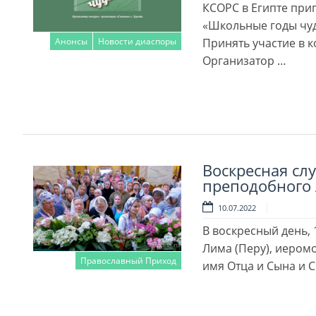
КСОРС в Египте при
«Школьные годы чуд
Анонсы
Новости диаспоры
Принять участие в 
Организатор …
Читать далее
Воскресная сл
преподобного 
10.07.2022
В воскресный день,
Лима (Перу), иером
Православный Приход
имя Отца и Сына и 
Читать далее