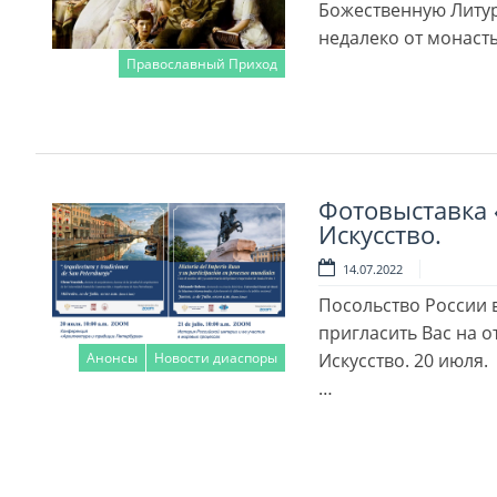
Божественную Литу
недалеко от монасты
Православный Приход
Читать далее
Фотовыставка «
Искусство.
14.07.2022
Посольство России 
пригласить Вас на о
Анонсы
Новости диаспоры
Искусство. 20 июля.
…
Читать далее