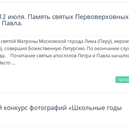
2 июля. Па­мять свя­тых Пер­во­вер­хов­ных
 Пав­ла.
 святой Матроны Московской города Лима (Перу), иеро
), совершил Божественную Литургию. По окончании сл
а. Почитание святых апостолов Петра и Павла началос
Место …
ЧИТА
 конкурс фотографий «Школьные годы