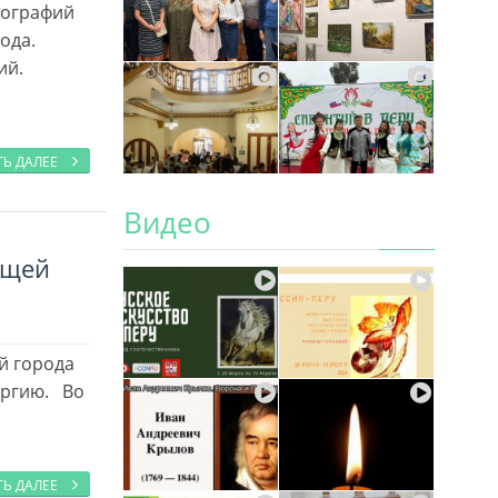
тографий
ода.
ий.
ТЬ ДАЛЕЕ
Видео
ощей
й города
ургию. Во
ТЬ ДАЛЕЕ