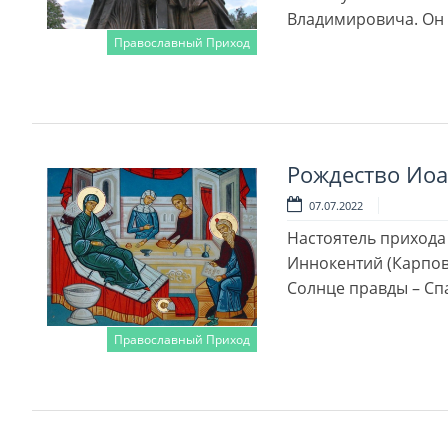
Вла­ди­ми­ро­ви­ча. Он
Православный Приход
Читать далее
Рождество Ио
07.07.2022
Настоятель прихода
Иннокентий (Карпов
Солнце правды – Сп
Православный Приход
Читать далее