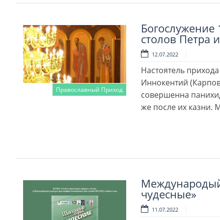
Богослужение 1
сто­лов Пет­ра и
12.07.2022
Настоятель прихода
Иннокентий (Карпов
Православный Приход
совершенна панихид
же после их казни. 
Читать далее
Международый
чудесные»
11.07.2022