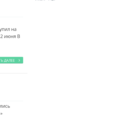
упил на
22 июня В
ТЬ ДАЛЕЕ
ились
й»