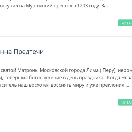
 всту­пил на Му­ром­ский пре­стол в 1203 го­ду. За …
ЧИТА
анна Предтечи
 святой Матроны Московской города Лима ( Перу), иеро
), совершил богослужение в день праздника. Когда Не
аситель наш восхотел воссиять миру и уже преклонил …
ЧИТА