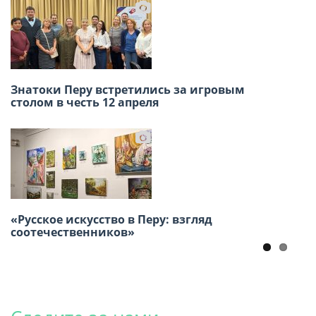
Знатоки Перу встретились за игровым
Масленица в Русском доме в Лиме собрала
столом в честь 12 апреля
большое количество гостей.
«Русское искусство в Перу: взгляд
В Лиме прошёл XI Детский фестиваль
соотечественников»
русского творчества «Весёлые нотки»