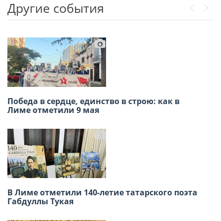
Другие события
Previou
Next
Победа в сердце, единство в строю: как в
Приглашаем на открытие выставки
Лиме отметили 9 мая
художников — соотечественников 2026
В Лиме отметили 140-летие татарского поэта
Х международный конкурс детского рисунка
Габдуллы Тукая
2026