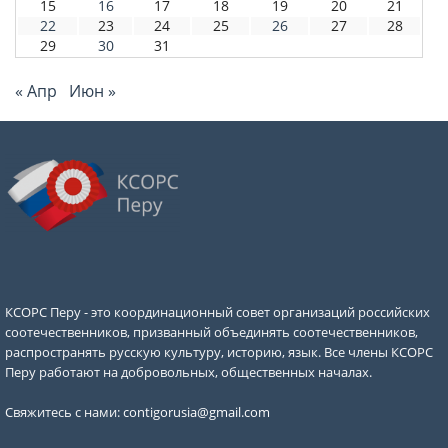
15
16
17
18
19
20
21
22
23
24
25
26
27
28
29
30
31
« Апр
Июн »
КСОРС Перу - это координационный совет организаций российских
соотечественников, призванный объединять соотечественников,
распространять русскую культуру, историю, язык. Все члены КСОРС
Перу работают на добровольных, общественных началах.
Свяжитесь с нами:
contigorusia@gmail.com