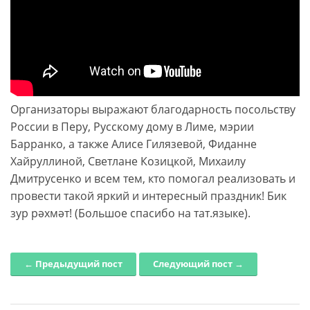
Организаторы выражают благодарность посольству
России в Перу, Русскому дому в Лиме, мэрии
Барранко, а также Алисе Гилязевой, Фиданне
Хайруллиной, Светлане Козицкой, Михаилу
Дмитрусенко и всем тем, кто помогал реализовать и
провести такой яркий и интересный праздник! Бик
зур рәхмәт! (Большое спасибо на тат.языке).
← Предыдущий пост
Следующий пост →
Post navigation