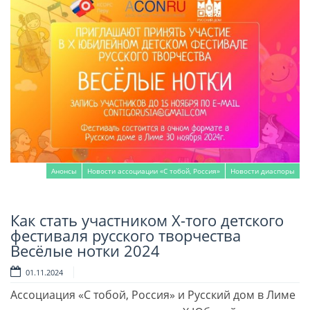
Анонсы
Новости ассоциации «С тобой, Россия»
Новости диаспоры
Как стать участником X-того детского
Читать далее
фестиваля русского творчества
Весёлые нотки 2024
01.11.2024
Ассоциация «С тобой, Россия» и Русский дом в Лиме