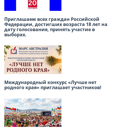
Международный конкурс детского
Приглашаем всех граждан Российской
творчества «Москва в сердце каждого»
Федерации, достигших возраста 18 лет на
дату голосования, принять участие в
выборах.
Победа в сердце, единство в строю: как в
Лиме отметили 9 мая
Международный конкурс «Лучше нет
родного края» приглашает участников!
Приглашаем принять участие в Акции
«Бессмертный полк» 9 Мая