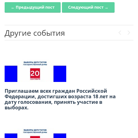
← Предыдущий пост
Следующий пост →
Post navigation
Другие события
Previou
Next
Приглашаем всех граждан Российской
В честь Международного дня дружбы
Федерации, достигших возраста 18 лет на
приглашаем вас провести субботний день в
дату голосования, принять участие в
Русском доме в Лиме!
выборах.