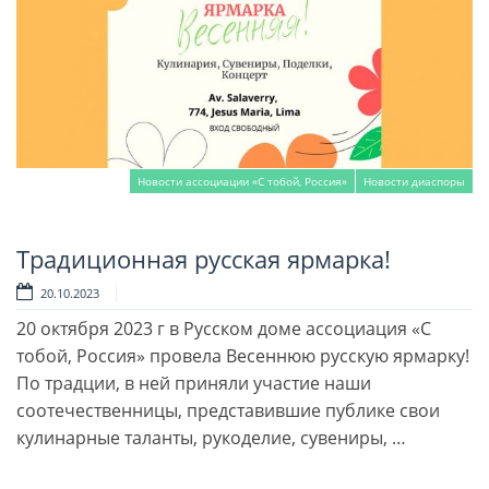
Новости ассоциации «С тобой, Россия»
Новости диаспоры
Традиционная русская ярмарка!
Читать далее
20.10.2023
20 октября 2023 г в Русском доме ассоциация «С
тобой, Россия» провела Весеннюю русскую ярмарку!
По традции, в ней приняли участие наши
соотечественницы, представившие публике свои
кулинарные таланты, рукоделие, сувениры, …