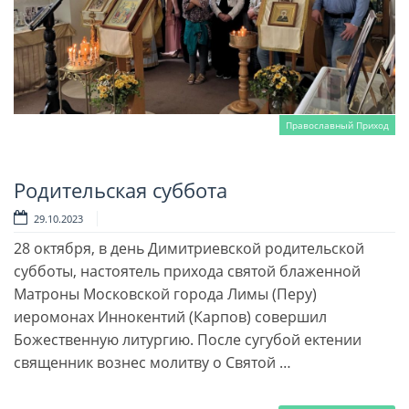
Православный Приход
Родительская суббота
Читать далее
29.10.2023
28 октября, в день Димитриевской родительской
субботы, настоятель прихода святой блаженной
Матроны Московской города Лимы (Перу)
иеромонах Иннокентий (Карпов) совершил
Божественную литургию. После сугубой ектении
священник вознес молитву о Святой …