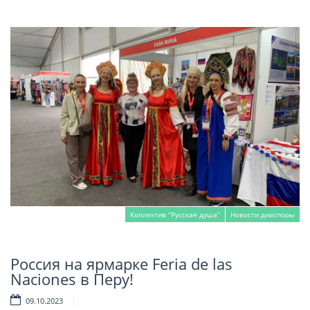
Коллектив “Русская душа”
Новости диаспоры
Россия на ярмарке Feria de las
Читать далее
Naciones в Перу!
09.10.2023