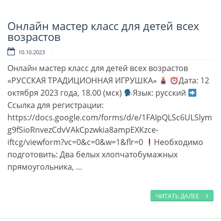
Онлайн мастер класс для детей всех
Читать далее
возрастов
10.10.2023
Онлайн мастер класс для детей всех возрастов
«РУССКАЯ ТРАДИЦИОННАЯ ИГРУШКА»
Дата: 12
октября 2023 года, 18.00 (мск)
Язык: русский
Ссылка для регистрации:
https://docs.google.com/forms/d/e/1FAIpQLSc6ULSlym
g9fSioRnvezCdvVAkCpzwkia8ampEXKzce-
iftcg/viewform?vc=0&c=0&w=1&flr=0
Необходимо
подготовить: Два белых хлопчатобумажных
прямоугольника, …
ЧИТАТЬ ДАЛЕЕ