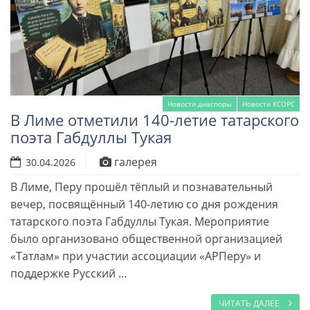
Новости диаспоры
Новости КСОРС
В Лиме отметили 140-летие татарского
поэта Габдуллы Тукая
галерея
30.04.2026
В Лиме, Перу прошёл тёплый и познавательный
вечер, посвящённый 140-летию со дня рождения
Читать далее
татарского поэта Габдуллы Тукая. Мероприятие
было организовано общественной организацией
«Татлам» при участии ассоциации «АРПеру» и
поддержке Русский …
ЧИТАТЬ ДАЛЕЕ