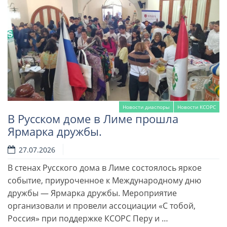
Новости диаспоры
Новости КСОРС
В Русском доме в Лиме прошла
Ярмарка дружбы.
27.07.2026
В стенах Русского дома в Лиме состоялось яркое
событие, приуроченное к Международному дню
Читать далее
дружбы — Ярмарка дружбы. Мероприятие
организовали и провели ассоциации «С тобой,
Россия» при поддержке КСОРС Перу и …