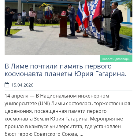
Новости диаспоры
В Лиме почтили память первого
космонавта планеты Юрия Гагарина.
15.04.2026
14 апреля — В Национальном инженерном
университете (UNI) Лимы состоялась торжественная
Читать далее
церемония, посвященная памяти первого
космонавта Земли Юрия Гагарина. Мероприятие
прошло в кампусе университета, где установлен
бюст герою Советского Союза, …