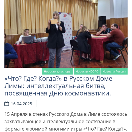
Новости диаспоры
Новости КСОРС
Новости России
«Что? Где? Когда?» в Русском Доме
Лимы: интеллектуальная битва,
посвященная Дню космонавтики.
16.04.2025
15 Апреля в стенах Русского Дома в Лиме состоялось
Читать далее
захватывающее интеллектуальное состязание в
формате любимой многими игры «Что? Где? Когда?».