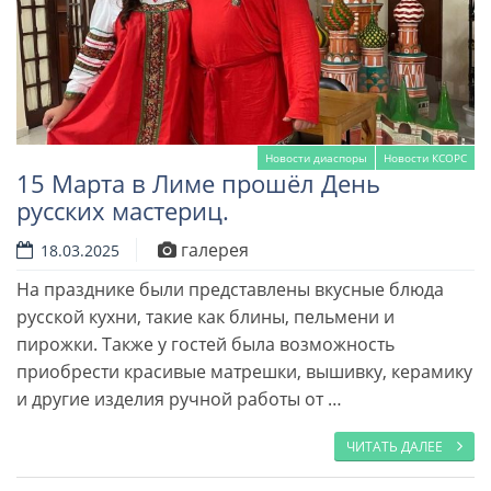
Новости диаспоры
Новости КСОРС
15 Марта в Лиме прошёл День
русских мастериц.
галерея
18.03.2025
На празднике были представлены вкусные блюда
русской кухни, такие как блины, пельмени и
Читать далее
пирожки. Также у гостей была возможность
приобрести красивые матрешки, вышивку, керамику
и другие изделия ручной работы от …
ЧИТАТЬ ДАЛЕЕ