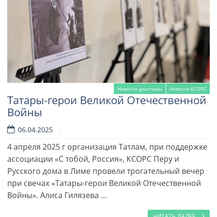
Новости диаспоры
Новости КСОРС
Татары-герои Великой Отечественной
Войны
06.04.2025
4 апреля 2025 г организация Татлам, при поддержке
ассоциации «С тобой, Россия», КСОРС Перу и
Читать далее
Русского дома в Лиме провели трогательный вечер
при свечах «Татары-герои Великой Отечественной
Войны». Алиса Гилязева …
ЧИТАТЬ ДАЛЕЕ