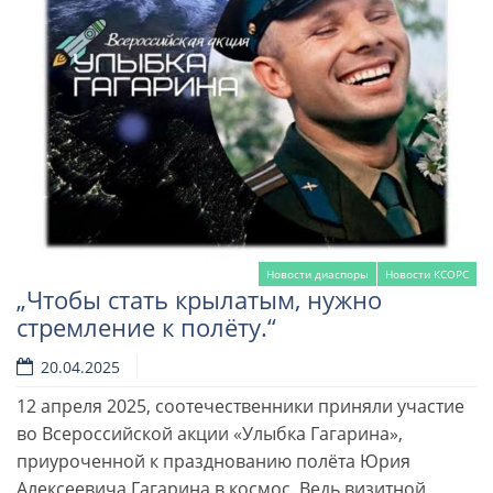
Новости диаспоры
Новости КСОРС
„Чтобы стать крылатым, нужно
стремление к полёту.“
20.04.2025
12 апреля 2025, соотечественники приняли участие
во Всероссийской акции «Улыбка Гагарина»,
Читать далее
приуроченной к празднованию полёта Юрия
Алексеевича Гагарина в космос. Ведь визитной