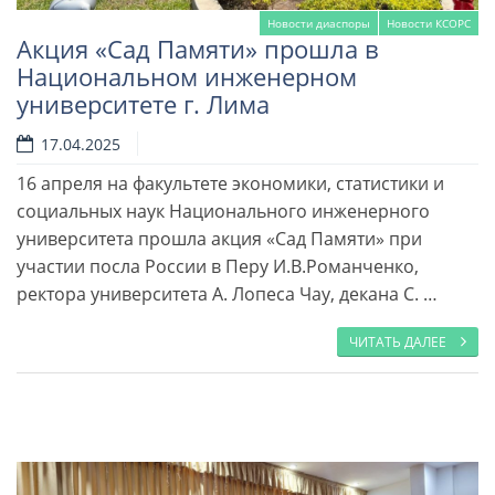
Новости диаспоры
Новости КСОРС
Акция «Сад Памяти» прошла в
Национальном инженерном
университете г. Лима
17.04.2025
16 апреля на факультете экономики, статистики и
Читать далее
социальных наук Национального инженерного
университета прошла акция «Сад Памяти» при
участии посла России в Перу И.В.Романченко,
ректора университета А. Лопеса Чау, декана С. …
ЧИТАТЬ ДАЛЕЕ