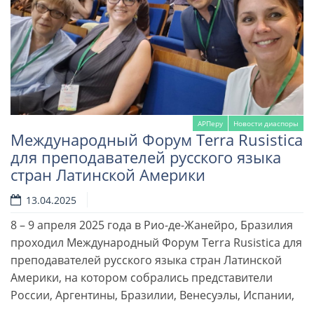
АРПеру
Новости диаспоры
Международный Форум Terra Rusistica
для преподавателей русского языка
стран Латинской Америки
13.04.2025
8 – 9 апреля 2025 года в Рио-де-Жанейро, Бразилия
Читать далее
проходил Международный Форум Terra Rusistica для
преподавателей русского языка стран Латинской
Америки, на котором собрались представители
России, Аргентины, Бразилии, Венесуэлы, Испании,
…