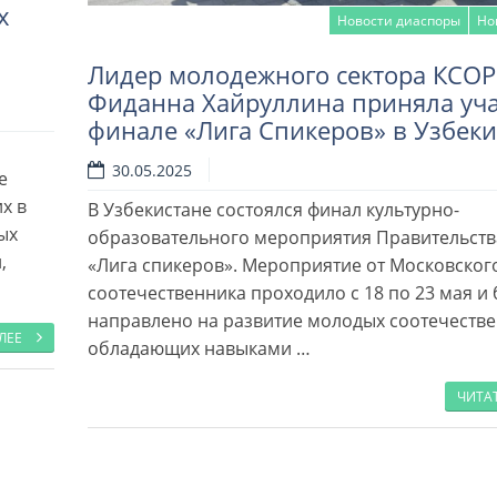
х
Новости диаспоры
Но
Лидер молодежного сектора КСОР
Фиданна Хайруллина приняла уча
финале «Лига Спикеров» в Узбеки
Читать далее
30.05.2025
е
х в
В Узбекистане состоялся финал культурно-
ых
образовательного мероприятия Правительст
,
«Лига спикеров». Мероприятие от Московског
соотечественника проходило с 18 по 23 мая и
направлено на развитие молодых соотечестве
АЛЕЕ
обладающих навыками …
ЧИТА