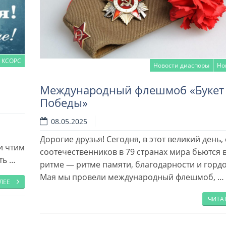
 КСОРС
Новости диаспоры
Но
Международный флешмоб «Букет
Победы»
м
08.05.2025
Читать далее
Дорогие друзья! Сегодня, в этот великий день,
и чтим
соотечественников в 79 странах мира бьются 
ть …
ритме — ритме памяти, благодарности и гордос
Мая мы провели международный флешмоб, …
АЛЕЕ
ЧИТА