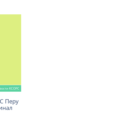
вости КСОРС
С Перу
инал