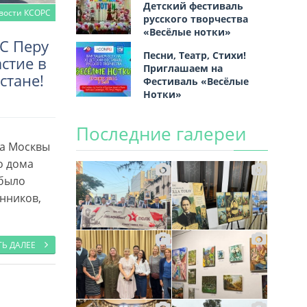
Детский фестиваль
вости КСОРС
русского творчества
«Весёлые нотки»
С Перу
Песни, Театр, Стихи!
стие в
Приглашаем на
стане!
Фестиваль «Весёлые
Нотки»
Последние галереи
ва Москвы
о дома
 было
нников,
ТЬ ДАЛЕЕ