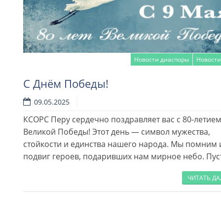
Новости диаспоры
Новости
С Днём Победы!
09.05.2025
КСОРС Перу сердечно поздравляет вас с 80-летие
Читать далее
Великой Победы! Этот день — символ мужества,
стойкости и единства нашего народа. Мы помним 
подвиг героев, подаривших нам мирное небо. Пус
ЧИТАТЬ Д