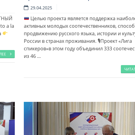
Читать далее
29.04.2025
РТНЫЙ
Целью проекта является поддержка наибол
o a la
активных молодых соотечественников, спосо
ía
продвижению русского языка, истории и куль
России в странах проживания. 🎙Проект «Лига
спикеров»в этом году объединил 333 соотече
АЛЕЕ
из 46 …
ЧИТА