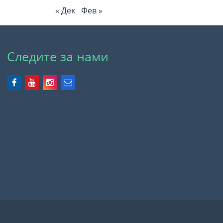
« Дек
Фев »
Следите за нами