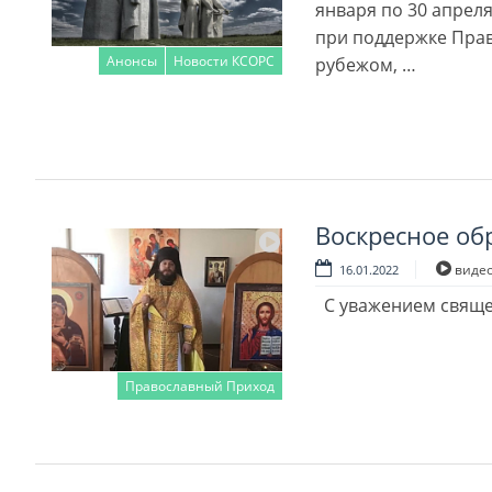
января по 30 апрел
при поддержке Прав
Анонсы
Новости КСОРС
рубежом, …
Читать далее
Воскресное об
виде
16.01.2022
С уважением свяще
Православный Приход
Читать далее