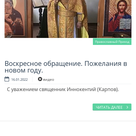
Православный Приход
Воскресное обращение. Пожелания в
Читать далее
новом году.
видео
16.01.2022
С уважением священник Иннокентий (Карпов).
ЧИТАТЬ ДАЛЕЕ