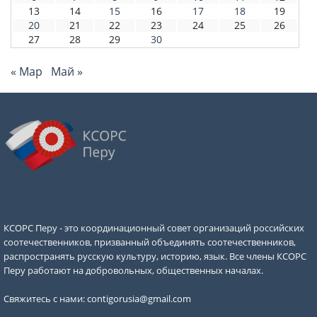
13
14
15
16
17
18
19
20
21
22
23
24
25
26
27
28
29
30
« Мар
Май »
КСОРС Перу - это координационный совет организаций российских
соотечественников, призванный объединять соотечественников,
распространять русскую культуру, историю, язык. Все члены КСОРС
Перу работают на добровольных, общественных началах.
Свяжитесь с нами:
contigorusia@gmail.com