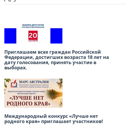
Previou
Next
Приглашаем всех граждан Российской
В честь Международного дня дружбы
Федерации, достигших возраста 18 лет на
приглашаем вас провести субботний день в
дату голосования, принять участие в
Русском доме в Лиме!
выборах.
22 июня — День памяти и скорби «Свеча
Международный конкурс «Лучше нет
памяти»
родного края» приглашает участников!