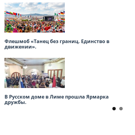
XVIII Региональная конференция российских
Флешмоб «Танец без границ. Единство в
соотечественников стран Латинской
движении».
Америки
В Русском доме в Лиме прошла Ярмарка
Заседание ВКС россйских
дружбы.
соотечественников16-17 июня, г. Москва