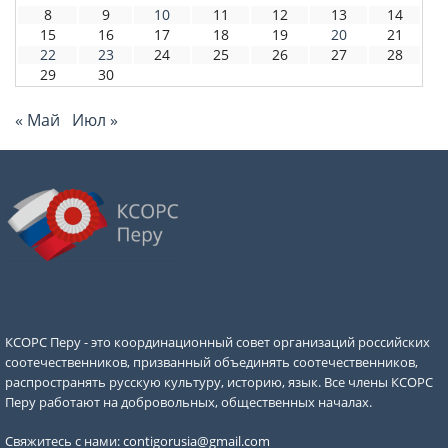
8
9
10
11
12
13
14
15
16
17
18
19
20
21
22
23
24
25
26
27
28
29
30
« Май
Июл »
КСОРС Перу - это координационный совет организаций российских
соотечественников, призванный объединять соотечественников,
распространять русскую культуру, историю, язык. Все члены КСОРС
Перу работают на добровольных, общественных началах.
Свяжитесь с нами:
contigorusia@gmail.com