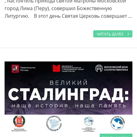
, настоятель прихода святой Матроны Московской
город Лима (Перу), совершил Божественную
Литургию. В этот день Свя­тая Цер­ковь со­вер­ша­ет …
ЧИТАТЬ ДАЛЕЕ