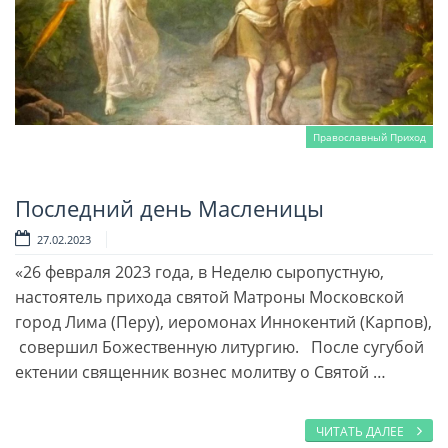
Православный Приход
Последний день Масленицы
Читать далее
27.02.2023
«26 февраля 2023 года, в Неделю сыропустную,
настоятель прихода святой Матроны Московской
город Лима (Перу), иеромонах Иннокентий (Карпов),
совершил Божественную литургию. После сугубой
ектении священник вознес молитву о Святой …
ЧИТАТЬ ДАЛЕЕ