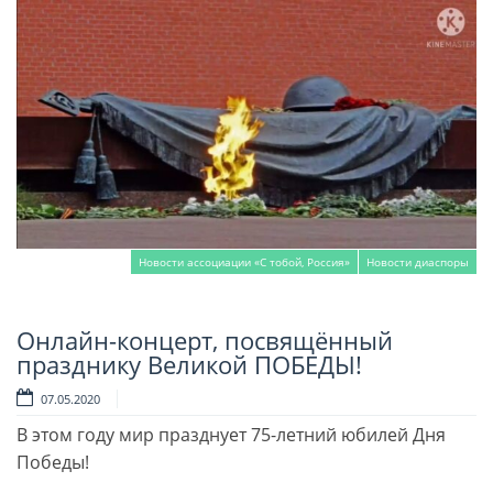
Новости ассоциации «С тобой, Россия»
Новости диаспоры
Онлайн-концерт, посвящённый
Читать далее
празднику Великой ПОБЕДЫ!
07.05.2020
В этом году мир празднует 75-летний юбилей Дня
Победы!