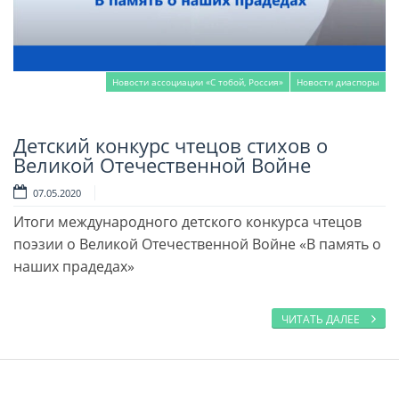
Новости ассоциации «С тобой, Россия»
Новости диаспоры
Детский конкурс чтецов стихов о
Читать далее
Великой Отечественной Войне
07.05.2020
Итоги международного детского конкурса чтецов
поэзии о Великой Отечественной Войне «В память о
наших прадедах»
ЧИТАТЬ ДАЛЕЕ