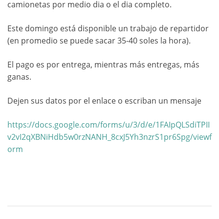
camionetas por medio dia o el dia completo.
Este domingo está disponible un trabajo de repartidor
(en promedio se puede sacar 35-40 soles la hora).
El pago es por entrega, mientras más entregas, más
ganas.
Dejen sus datos por el enlace o escriban un mensaje
https://docs.google.com/forms/u/3/d/e/1FAIpQLSdiTPII
v2vI2qXBNiHdb5w0rzNANH_8cxJ5Yh3nzrS1pr6Spg/viewf
orm