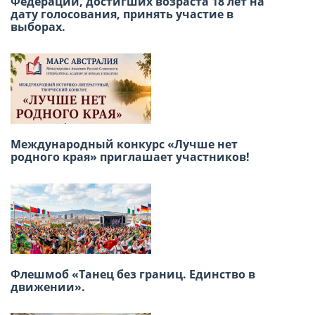
Федерации, достигших возраста 18 лет на
приглашаем вас провести субботний день в
дату голосования, принять участие в
Русском доме в Лиме!
выборах.
XVIII Региональная конференция российских
Международный конкурс «Лучше нет
соотечественников стран Латинской
родного края» приглашает участников!
Америки
Флешмоб «Танец без границ. Единство в
Заседание ВКС россйских
движении».
соотечественников16-17 июня, г. Москва