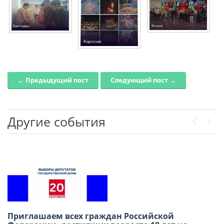
← Предыдущий пост
Следующий пост →
Post navigation
Другие события
Previou
Next
Приглашаем всех граждан Российской
В честь Международного дня дружбы