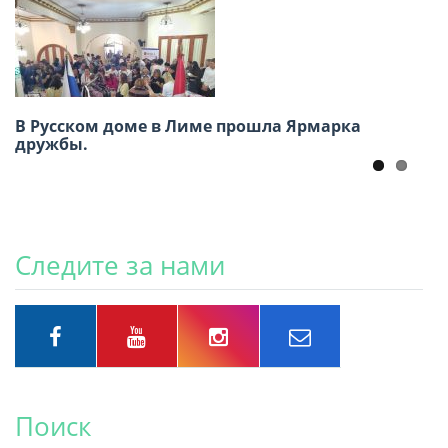
В Русском доме в Лиме прошла Ярмарка
Международный конкурс детского
дружбы.
творчества «Москва в сердце каждого»
Следите за нами
Поиск