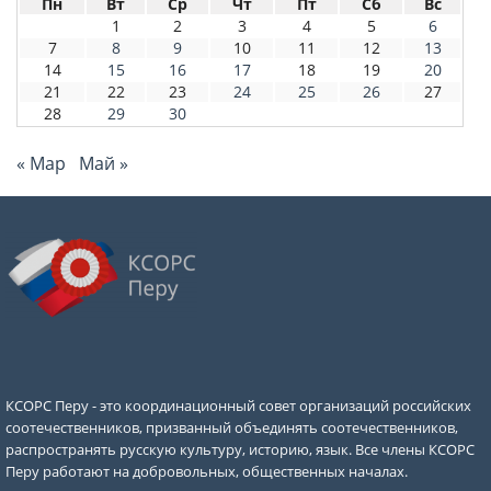
Пн
Вт
Ср
Чт
Пт
Сб
Вс
1
2
3
4
5
6
7
8
9
10
11
12
13
14
15
16
17
18
19
20
21
22
23
24
25
26
27
28
29
30
« Мар
Май »
КСОРС Перу - это координационный совет организаций российских
соотечественников, призванный объединять соотечественников,
распространять русскую культуру, историю, язык. Все члены КСОРС
Перу работают на добровольных, общественных началах.