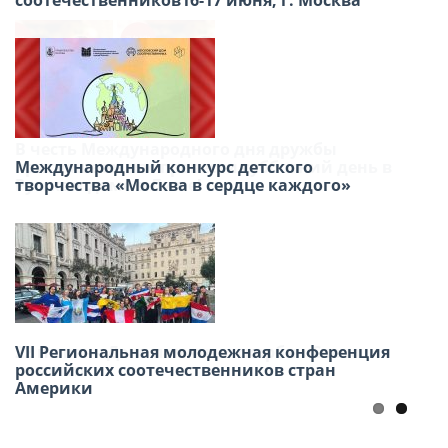
соотечественников16-17 июня, г. Москва
В честь Международного дня дружбы
приглашаем вас провести субботний день в
Международный конкурс детского
Русском доме в Лиме!
творчества «Москва в сердце каждого»
22 июня — День памяти и скорби «Свеча
VII Региональная молодежная конференция
памяти»
российских соотечественников стран
Америки