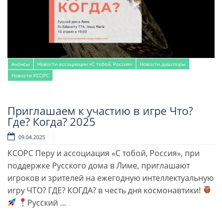
Анонсы
Новости ассоциации «С тобой, Россия»
Новости диаспоры
Новости КСОРС
Приглашаем к участию в игре Что?
Читать далее
Где? Когда? 2025
09.04.2025
КСОРС Перу и ассоциация «С тобой, Россия», при
поддержке Русского дома в Лиме, приглашают
игроков и зрителей на ежегодную интеллектуальную
игру ЧТО? ГДЕ? КОГДА? в честь дня космонавтики!
Русский …