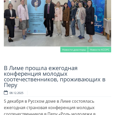
Новости диаспоры
Новости КСОРС
В Лиме прошла ежегодная
Читать далее
конференция молодых
соотечественников, проживающих в
Перу
08.12.2025
5 декабря в Русском доме в Лиме состоялась
ежегодная страновая конференция молодых
соотечественников в Перу «Роль молодежи в