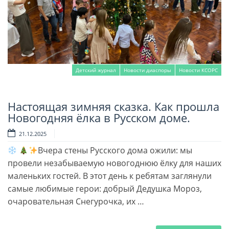
Детский журнал
Новости диаспоры
Новости КСОРС
Настоящая зимняя сказка. Как прошла
Читать далее
Новогодняя ёлка в Русском доме.
21.12.2025
Вчера стены Русского дома ожили: мы
провели незабываемую новогоднюю ёлку для наших
маленьких гостей. В этот день к ребятам заглянули
самые любимые герои: добрый Дедушка Мороз,
очаровательная Снегурочка, их …