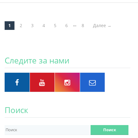
…
1
2
3
4
5
6
8
Далее →
Post navigation
Следите за нами
Поиск