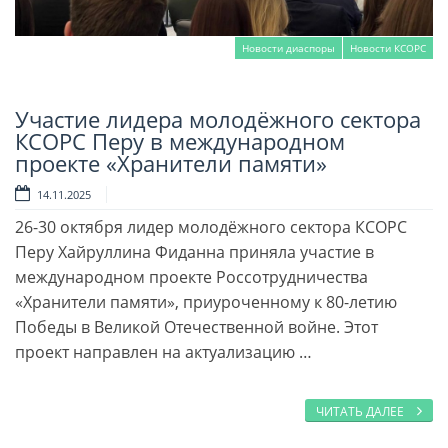
Новости диаспоры
Новости КСОРС
Участие лидера молодёжного сектора
Читать далее
КСОРС Перу в международном
проекте «Хранители памяти»
14.11.2025
26-30 октября лидер молодёжного сектора КСОРС
Перу Хайруллина Фиданна приняла участие в
международном проекте Россотрудничества
«Хранители памяти», приуроченному к 80-летию
Победы в Великой Отечественной войне. Этот
проект направлен на актуализацию …
ЧИТАТЬ ДАЛЕЕ