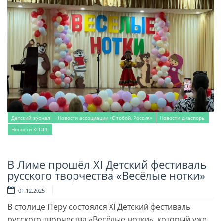
Детский журнал
Новости ассоциации «С тобой, Россия»
Новости диаспоры
Новости КСОРС
В Лиме прошёл XI Детский фестиваль
Читать далее
русского творчества «Весёлые нотки»
01.12.2025
В столице Перу состоялся XI Детский фестиваль
русского творчества «Весёлые нотки», который уже