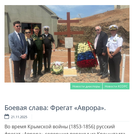
Новости диаспоры
Новости КСОРС
Боевая слава: Фрегат «Аврора».
Читать далее
21.11.2025
Во время Крымской войны (1853-1856) русский