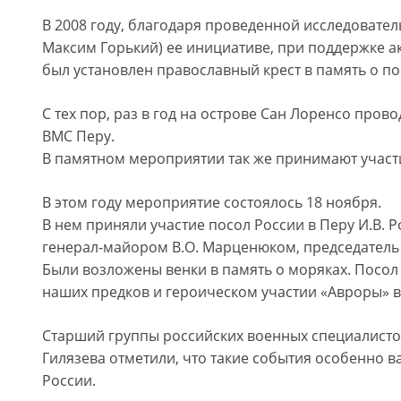
В 2008 году, благодаря проведенной исследовател
Максим Горький) ее инициативе, при поддержке а
был установлен православный крест в память о по
С тех пор, раз в год на острове Сан Лоренсо пров
ВМС Перу.
В памятном мероприятии так же принимают участ
В этом году мероприятие состоялось 18 ноября.
В нем приняли участие посол России в Перу И.В. 
генерал-майором В.О. Марценюком, председатель 
Были возложены венки в память о моряках. Посол
наших предков и героическом участии «Авроры» в 
Старший группы российских военных специалистов
Гилязева отметили, что такие события особенно в
России.