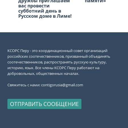
16-
дружбы приглашаем
творчества «Москва в
памяти»
конференция
вас провести
сердце каждого»
российских
субботний день в
соотечественник
Русском доме в Лиме!
стран Америки
КСОРС Перу - это координационный совет организаций
российских соотечественников, призванный объединять
соотечественников, распространять русскую культуру,
историю, язык. Все члены КСОРС Перу работают на
добровольных, общественных началах.
Свяжитесь с нами:
contigorusia@gmail.com
ОТПРАВИТЬ СООБЩЕНИЕ