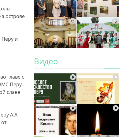
школы
на острове
 Перу и
Видео
во главе с
ВМС Перу.
ой славе
еру А.А.
 от