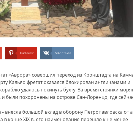
Pinterest
VKontakte
егат «Аврора» совершил переход из Кронштадта на Камч
порту Кальяо фрегат оказался блокирован англичанами и
кораблю удалось покинуть бухту. За время стоянки моря
и были похоронены на острове Сан-Лоренцо, где сейча
ра» внесла большой вклад в оборону Петропавловска от а
 а в конце XIX в. его наименование перешло к не менее