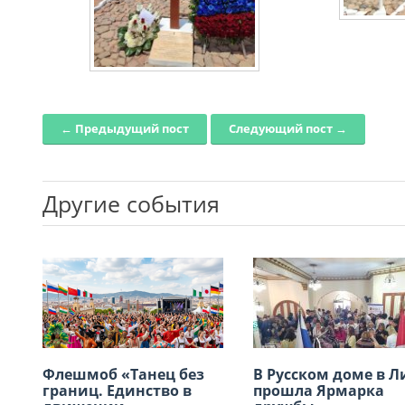
← Предыдущий пост
Следующий пост →
Post navigation
Другие события
Флешмоб «Танец без
XVIII Региональная
В Русском доме в 
Заседание ВКС
границ. Единство в
конференция
прошла Ярмарка
россйских