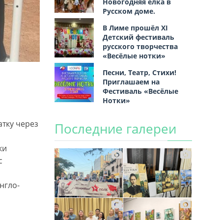
Новогодняя ёлка в
Русском доме.
В Лиме прошёл XI
Детский фестиваль
русского творчества
«Весёлые нотки»
Песни, Театр, Стихи!
Приглашаем на
Фестиваль «Весёлые
Нотки»
атку через
Последние галереи
ки
с
нгло-