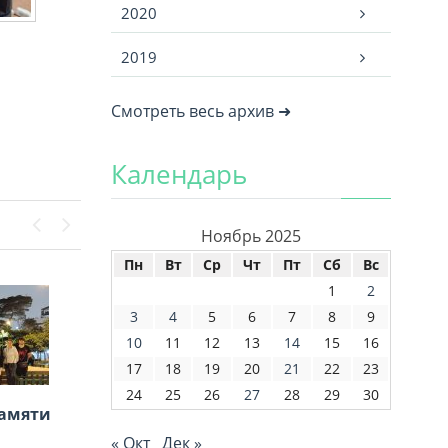
2020
2019
Смотреть весь архив ➜
Календарь
Ноябрь 2025
Previous
Next
Пн
Вт
Ср
Чт
Пт
Сб
Вс
1
2
3
4
5
6
7
8
9
10
11
12
13
14
15
16
17
18
19
20
21
22
23
24
25
26
27
28
29
30
памяти
« Окт
Дек »