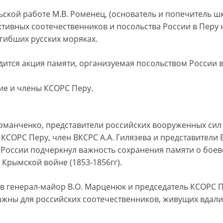
ьской работе М.В. Роменец, (основатель и попечитель 
ктивных соотечественников и посольства России в Перу 
гибших русских моряках.
одится акция памяти, организуемая посольством России в
ие и члены КСОРС Перу.
Романченко, представители российских вооруженных сил 
КСОРС Перу, член ВКСРС А.А. Гилязева и представители 
 России подчеркнул важность сохранения памяти о боев
Крымской войне (1853-1856гг).
 генерал-майор В.О. Марценюк и председатель КСОРС П
ажны для российских соотечественников, живущих вдали