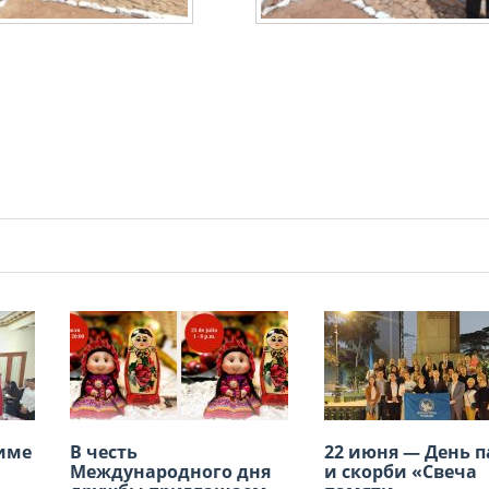
Лиме
В честь
Международный
22 июня — День 
VII Региональная
Международного дня
конкурс детского
и скорби «Свеча
молодежная