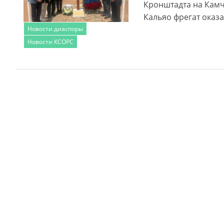
Кронштадта на Камча
Кальяо фрегат оказ
Новости диаспоры
Новости КСОРС
Читать далее