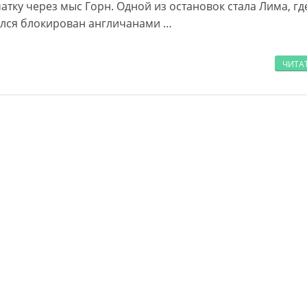
тку через мыс Горн. Одной из остановок стала Лима, гд
ался блокирован англичанами …
ЧИТА