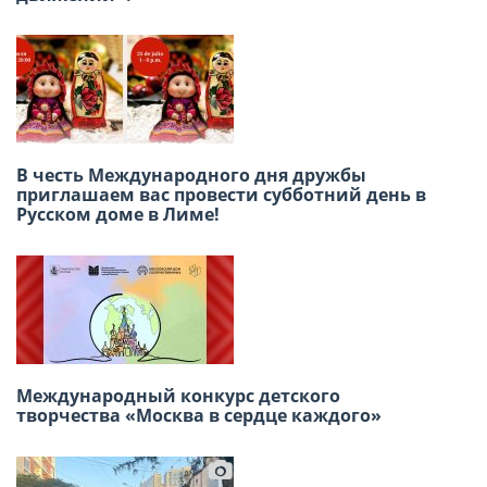
В честь Международного дня дружбы
В Лиме отметили 140-летие татарского поэта
приглашаем вас провести субботний день в
Габдуллы Тукая
Русском доме в Лиме!
В Лиме состоится премьера спектакля
Международный конкурс детского
«Тоня»: глубокая история о мужестве
творчества «Москва в сердце каждого»
тружениц тыла