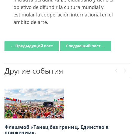
objetivo de difundir la cultura mundial y
estimular la cooperación internacional en el
ámbito de arte.
← Предыдущий пост
Следующий пост →
Post navigation
Другие события
Previou
Next
Флешмоб «Танец без границ. Единство в
Приглашаем принять участие в Акции
движении».
«Бессмертный полк» 9 Мая