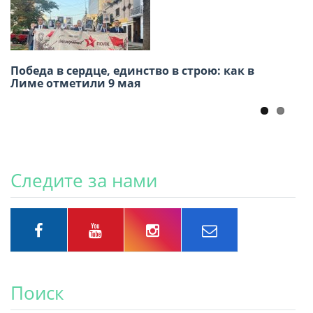
Победа в сердце, единство в строю: как в
Память через океан: Конкурс «История моей
Лиме отметили 9 мая
семьи в истории Великой Отечественной
войны» для соотечественников в Америке
Следите за нами
Поиск