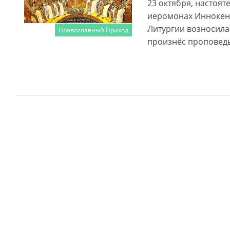
23 октября, настоя
иеромонах Иннокент
Литургии возносила
Православный Приход
произнёс проповедь
Читать далее