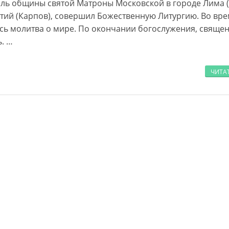
тель общины святой Матроны Московской в городе Лима (
ий (Карпов), совершил Божественную Литургию. Во вр
сь молитва о мире. По окончании богослужения, свяще
. …
ЧИТА