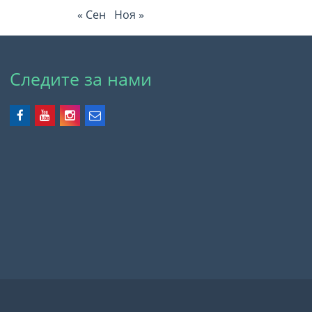
« Сен
Ноя »
Следите за нами