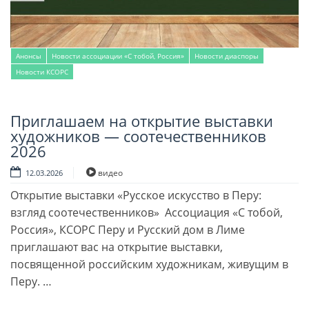
Анонсы
Новости ассоциации «С тобой, Россия»
Новости диаспоры
Новости КСОРС
Приглашаем на открытие выставки
Читать далее
художников — соотечественников
2026
видео
12.03.2026
Открытие выставки «Русское искусство в Перу:
взгляд соотечественников» Ассоциация «С тобой,
Россия», КСОРС Перу и Русский дом в Лиме
приглашают вас на открытие выставки,
посвященной российским художникам, живущим в
Перу. …