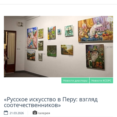
Новости диаспоры
Новости КСОРС
«Русское искусство в Перу: взгляд
Читать далее
соотечественников»
галерея
21.03.2026