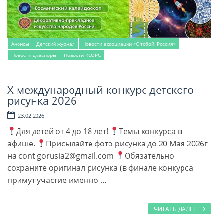
Анонсы
Детский журнал
Новости ассоциации «С тобой, Россия»
Новости диаспоры
Новости КСОРС
Х международный конкурс детского
Читать далее
рисунка 2026
23.02.2026
Для детей от 4 до 18 лет!
Темы конкурса в
афише.
Присылайте фото рисунка до 20 Мая 2026г
на contigorusia2@gmail.com
Обязательно
сохраните оригинал рисунка (в финале конкурса
примут участие именно …
ЧИТАТЬ ДАЛЕЕ