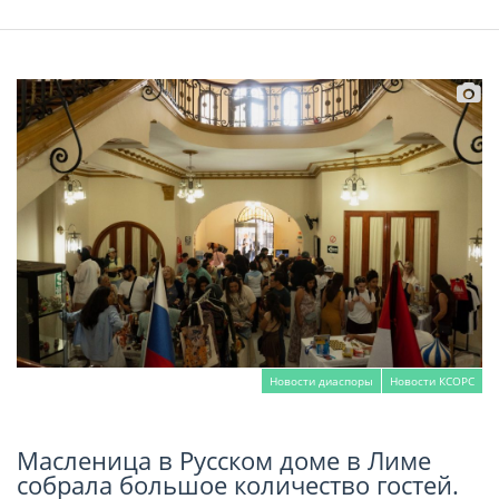
Новости диаспоры
Новости КСОРС
Масленица в Русском доме в Лиме
Читать далее
собрала большое количество гостей.