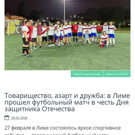
Новости диаспоры
Новости КСОРС
Товарищество, азарт и дружба: в Лиме
Читать далее
прошел футбольный матч в честь Дня
защитника Отечества
28.02.2026
27 февраля в Лиме состоялось яркое спортивное