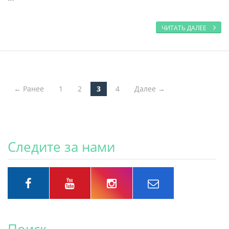
ЧИТАТЬ ДАЛЕЕ
← Ранее
1
2
3
4
Далее →
Post navigation
Следите за нами