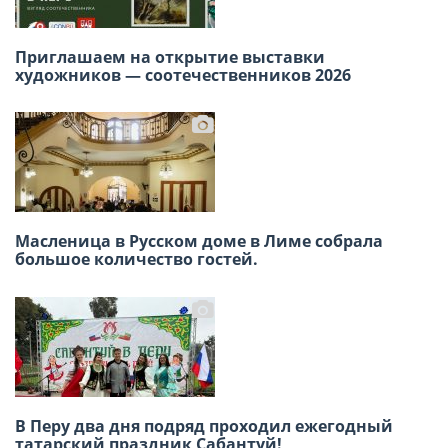
Победа в сердце, единство в строю: как в
Приглашаем на открытие выставки
Лиме отметили 9 мая
художников — соотечественников 2026
В Лиме отметили 140-летие татарского поэта
Масленица в Русском доме в Лиме собрала
Габдуллы Тукая
большое количество гостей.
Знатоки Перу встретились за игровым
В Перу два дня подряд проходил ежегодный
столом в честь 12 апреля
татарский праздник Сабантуй!