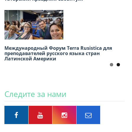
«Русское искусство в Перу: взгляд
Международный Форум Terra Rusistica для
соотечественников»
преподавателей русского языка стран
Латинской Америки
Следите за нами