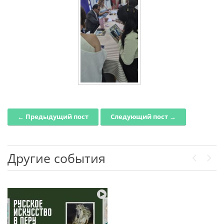
← Предыдущий пост
Следующий пост →
Post navigation
Другие события
Previou
Next