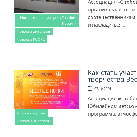
Ассоциация «С тобо
организовали это 
соотечественникам 
Новости ассоциации «С тобой,
Россия»
и насладиться …
Новости диаспоры
Читать далее
Новости КСОРС
Как стать учас
творчества Ве
07.10.2024
Ассоциация «С тобой
Юбилейном детском 
Детский журнал
программа, атмосфе
Новости диаспоры
Читать далее