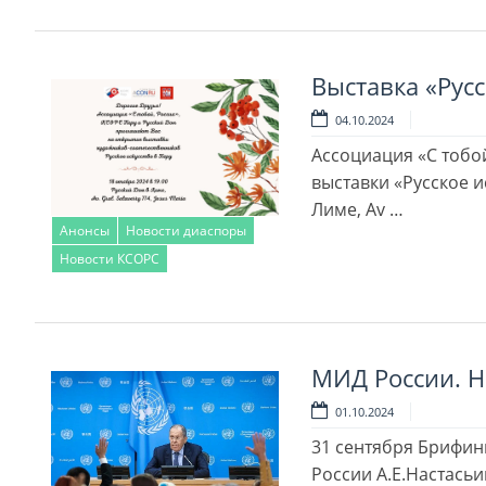
Выставка «Русс
04.10.2024
Ассоциация «С тобо
выставки «Русское и
Лиме, Av …
Анонсы
Новости диаспоры
Новости КСОРС
Читать далее
МИД России. Но
01.10.2024
31 сентября Брифин
России А.Е.Настасьи