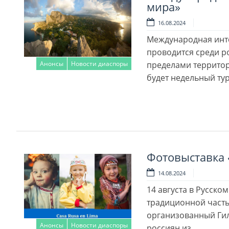
мира»
16.08.2024
Международная инте
проводится среди р
Анонсы
Новости диаспоры
пределами террито
будет недельный ту
Читать далее
Фотовыставка 
14.08.2024
14 августа в Русско
традиционной часть
организованный Гил
Анонсы
Новости диаспоры
россиян из …