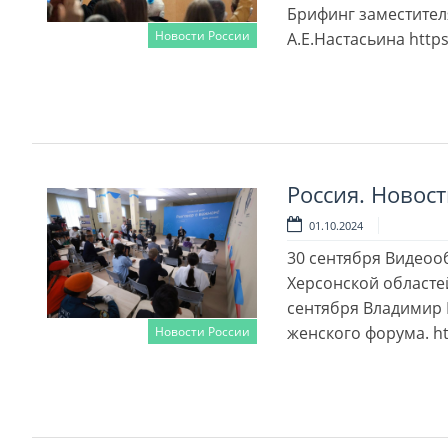
Брифинг заместител
Новости России
А.Е.Настасьина http
Читать далее
Россия. Новост
01.10.2024
30 сентября Видеоо
Херсонской областей
сентября Владимир 
женского форума. ht
Новости России
Читать далее