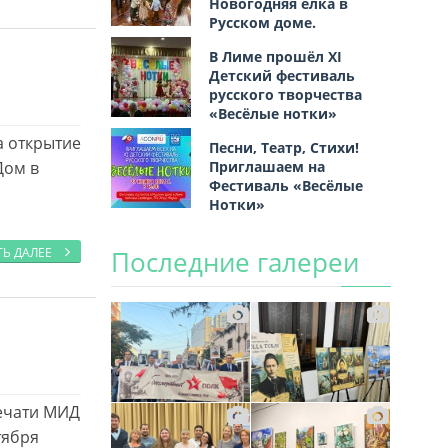
Новогодняя ёлка в
Русском доме.
В Лиме прошёл XI
Детский фестиваль
русского творчества
«Весёлые нотки»
а открытие
Песни, Театр, Стихи!
Приглашаем на
Дом в
Фестиваль «Весёлые
Нотки»
Последние галереи
ТЬ ДАЛЕЕ
печати МИД
тября