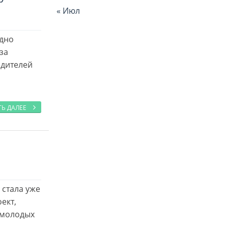
« Июл
одно
за
едителей
ТЬ ДАЛЕЕ
 стала уже
ект,
 молодых