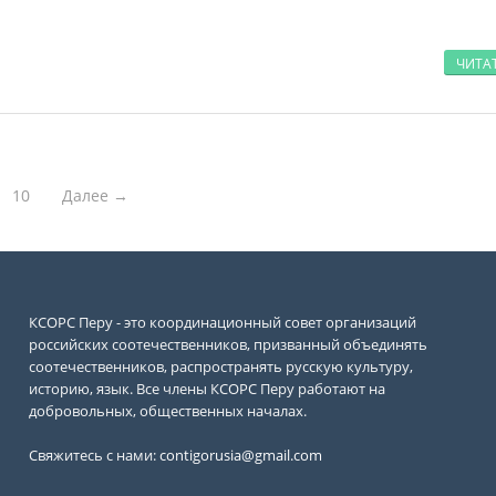
ЧИТА
10
Далее →
КСОРС Перу - это координационный совет организаций
российских соотечественников, призванный объединять
соотечественников, распространять русскую культуру,
историю, язык. Все члены КСОРС Перу работают на
добровольных, общественных началах.
Свяжитесь с нами:
contigorusia@gmail.com