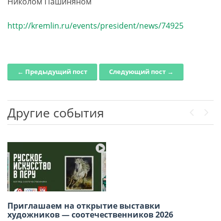
Николом Пашиняном
http://kremlin.ru/events/president/news/74925
← Предыдущий пост
Следующий пост →
Post navigation
Другие события
Previou
Next
Победа в сердце, единство в строю: как в
Приглашаем на открытие выставки
Лиме отметили 9 мая
художников — соотечественников 2026