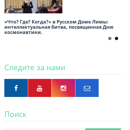
«Русское искусство в Перу: взгляд
«Что? Где? Когда?» в Русском Доме Лимы:
соотечественников»
интеллектуальная битва, посвященная Дню
космонавтики.
Следите за нами
Поиск