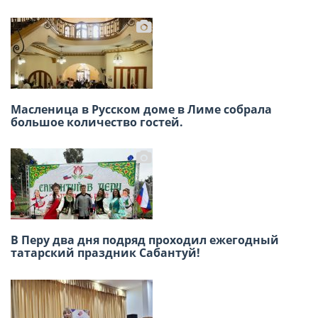
В Лиме отметили 140-летие татарского поэта
Масленица в Русском доме в Лиме собрала
Габдуллы Тукая
большое количество гостей.
Знатоки Перу встретились за игровым
В Перу два дня подряд проходил ежегодный
столом в честь 12 апреля
татарский праздник Сабантуй!