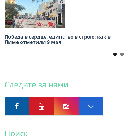
Победа в сердце, единство в строю: как в
Память через океан: Конкурс «История моей
Лиме отметили 9 мая
семьи в истории Великой Отечественной
войны» для соотечественников в Америке
Следите за нами
Поиск