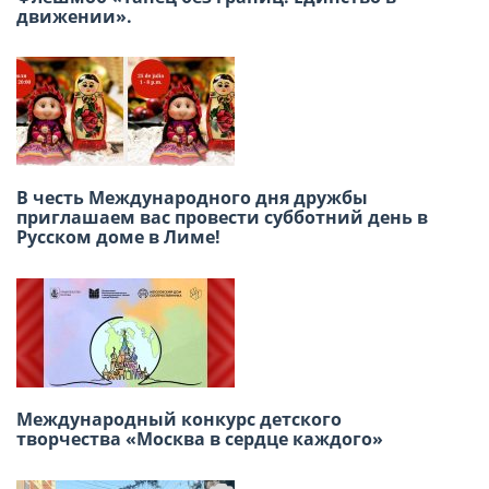
движении».
«Бессмертный полк» 9 Мая
В честь Международного дня дружбы
В Лиме отметили 140-летие татарского поэта
приглашаем вас провести субботний день в
Габдуллы Тукая
Русском доме в Лиме!
В Лиме состоится премьера спектакля
Международный конкурс детского
«Тоня»: глубокая история о мужестве
творчества «Москва в сердце каждого»
тружениц тыла