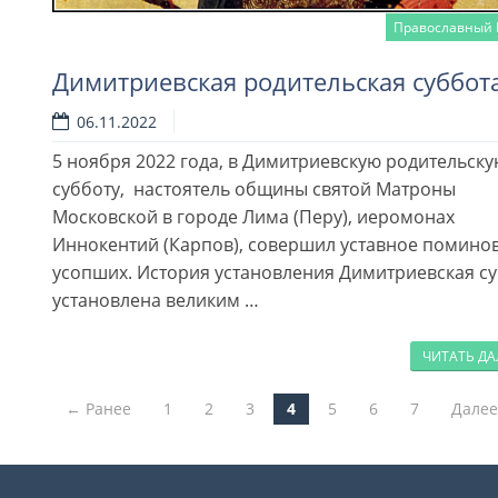
Православный 
Димитриевская родительская суббот
06.11.2022
5 ноября 2022 года, в Димитриевскую родительск
субботу, настоятель общины святой Матроны
Московской в городе Лима (Перу), иеромонах
Иннокентий (Карпов), совершил уставное помино
усопших. История установления Димитриевская с
установлена великим …
ЧИТАТЬ Д
← Ранее
1
2
3
4
5
6
7
Дале
Post navigation