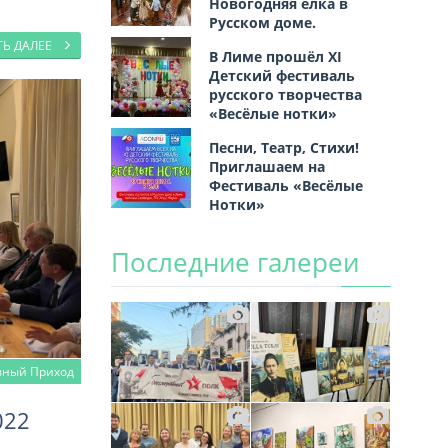
Новогодняя ёлка в
Русском доме.
ТЬ ДАЛЕЕ
В Лиме прошёл XI
Детский фестиваль
русского творчества
«Весёлые нотки»
Песни, Театр, Стихи!
Приглашаем на
Фестиваль «Весёлые
Нотки»
Последние галереи
вный Приход
022