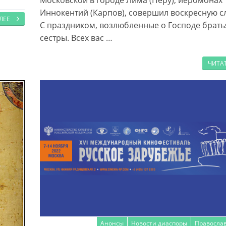
Московской в городе Лима (Перу), иеромонах
Иннокентий (Карпов), совершил воскресную
АЛЕЕ
С праздником, возлюбленные о Господе брать
сестры. Всех вас …
ЧИТА
Анонсы
Новости диаспоры
Правосла