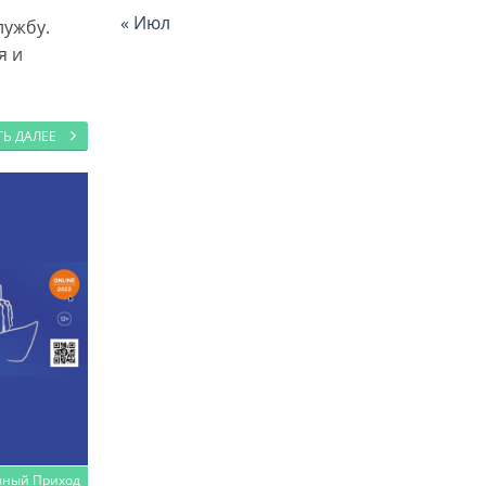
« Июл
 службу.
я и
ТЬ ДАЛЕЕ
вный Приход