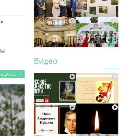
сь
ём
Видео
ТЬ ДАЛЕЕ