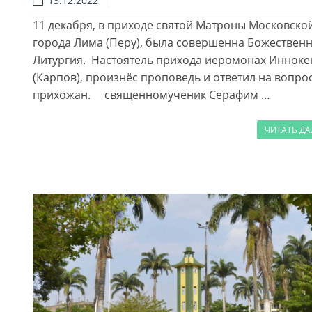
13.12.2022
11 декабря, в приходе святой Матроны Московско
города Лима (Перу), была совершенна Божествен
Литургия. Настоятель прихода иеромонах Инноке
(Карпов), произнёс проповедь и ответил на вопро
прихожан. священномученик Серафим …
ЧИТАТЬ Д