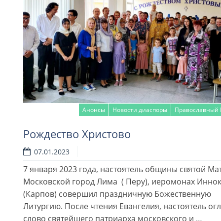
Анонсы
Новости диаспоры
Православный 
Рождество Христово
07.01.2023
7 января 2023 года, настоятель общины святой М
Московской город Лима ( Перу), иеромонах Инно
(Карпов) совершил праздничную Божественную
Литургию. После чтения Евангелия, настоятель ог
слово святейшего патриарха московского и …