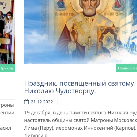
Приход
Правосла
Праздник, посвящённый святому
Николаю Чудотворцу.
21.12.2022
атроны
кентий
19 декабря, в день памяти святого Николая Чу
настоятель общины святой Матроны Московск
ласил
Лима (Перу), иеромонах Иннокентий (Карпов)
Литургию.