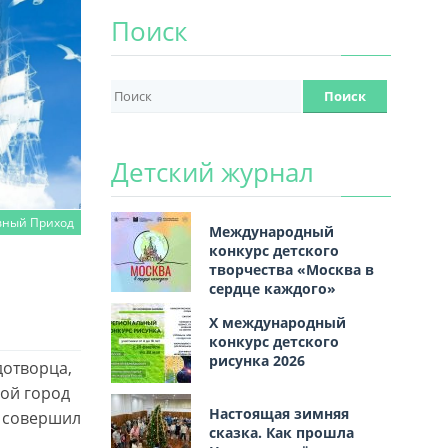
Поиск
Детский журнал
вный Приход
Международный
конкурс детского
творчества «Москва в
сердце каждого»
Х международный
конкурс детского
рисунка 2026
дотворца,
ой город
Настоящая зимняя
, совершил
сказка. Как прошла