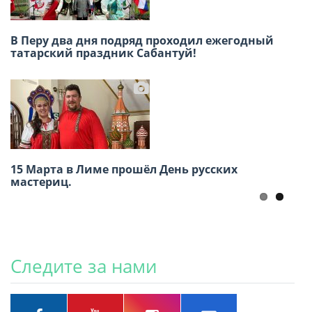
Знатоки Перу встретились за игровым
В Перу два дня подряд проходил ежегодный
столом в честь 12 апреля
татарский праздник Сабантуй!
«Русское искусство в Перу: взгляд
15 Марта в Лиме прошёл День русских
соотечественников»
мастериц.
Следите за нами