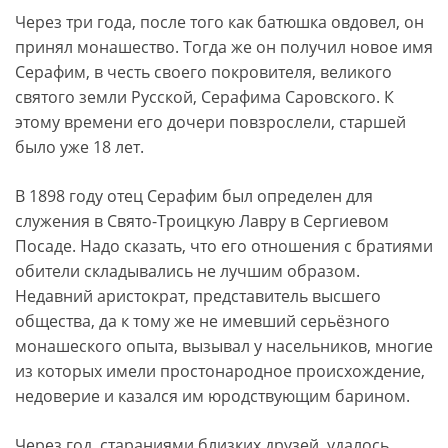
Через три года, после того как батюшка овдовел, он
принял монашество. Тогда же он получил новое имя
Серафим, в честь своего покровителя, великого
святого земли Русской, Серафима Саровского. К
этому времени его дочери повзрослели, старшей
было уже 18 лет.
В 1898 году отец Серафим был определен для
служения в Свято-Троицкую Лавру в Сергиевом
Посаде. Надо сказать, что его отношения с братиями
обители складывались не лучшим образом.
Недавний аристократ, представитель высшего
общества, да к тому же не имевший серьёзного
монашеского опыта, вызывал у насельников, многие
из которых имели простонародное происхождение,
недоверие и казался им юродствующим барином.
Через год, стараниями близких друзей, удалось