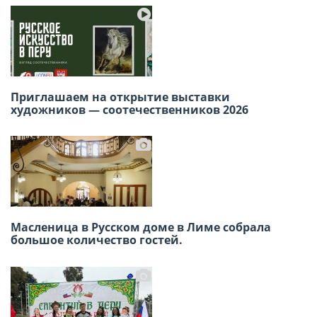
Победа в сердце, единство в строю: как в
Приглашаем на открытие выставки
Лиме отметили 9 мая
художников — соотечественников 2026
В Лиме отметили 140-летие татарского поэта
Масленица в Русском доме в Лиме собрала
Габдуллы Тукая
большое количество гостей.