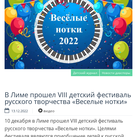
Детский журнал
Новости диаспоры
В Лиме прошел VIII детский фестиваль
Читать далее
русского творчества «Веселые нотки»
видео
13.12.2022
10 декабря в Лиме прошел VIII детский фестиваль
русского творчества «Веселые нотки». Целями
фестиваля являются приобщение детей к русской