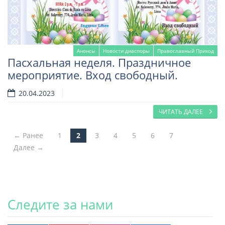
Анонсы
Новости диаспоры
Православный Приход
Пасхальная неделя. Праздничное
мероприятие. Вход свободный.
20.04.2023
ЧИТАТЬ ДАЛЕЕ
← Ранее
1
2
3
4
5
6
7
Post navigation
Далее →
Следите за нами