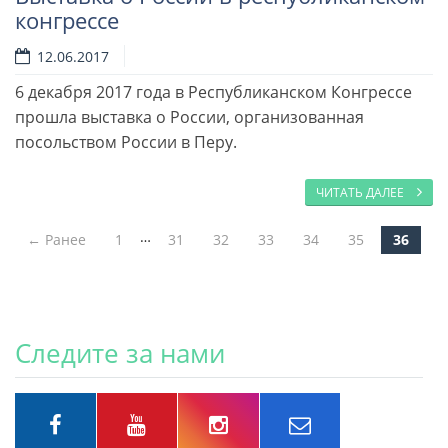
конгрессе
12.06.2017
6 декабря 2017 года в Республиканском Конгрессе
прошла выставка о России, организованная
посольством России в Перу.
ЧИТАТЬ ДАЛЕЕ
…
← Ранее
1
31
32
33
34
35
36
Post navigation
Следите за нами