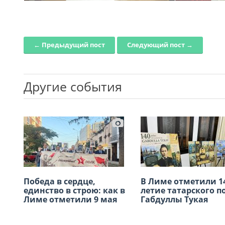
← Предыдущий пост
Следующий пост →
Post navigation
Другие события
Победа в сердце,
Приглашаем на
В Лиме отметили 14
Х международный
единство в строю: как в
открытие выставки
летие татарского п
конкурс детского
Лиме отметили 9 мая
художников —
Габдуллы Тукая
рисунка 2026
соотечественников
2026