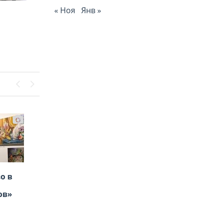
« Ноя
Янв »
Previous
Next
о в
ль
ов»
тва