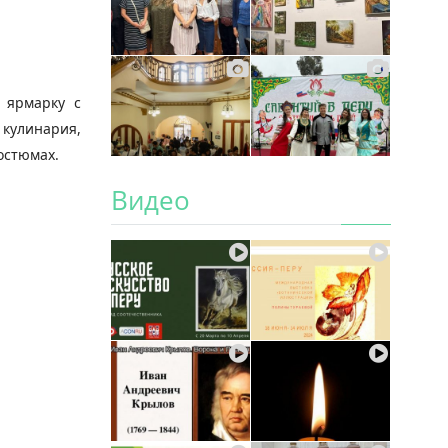
 ярмарку с
кулинария,
остюмах.
Видео