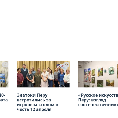
0-
Знатоки Перу
Масленица в Русском
«Русское искусств
В Лиме прошёл XI
оэта
встретились за
доме в Лиме собрала
Перу: взгляд
Детский фестива
игровым столом в
большое количество
соотечественник
русского творчес
честь 12 апреля
гостей.
«Весёлые нотки»