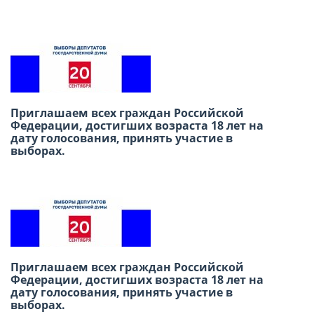
Previou
Next
Приглашаем всех граждан Российской
В честь Международного дня дружбы
Федерации, достигших возраста 18 лет на
приглашаем вас провести субботний день в
дату голосования, принять участие в
Русском доме в Лиме!
выборах.
Международный конкурс детского
Приглашаем всех граждан Российской
творчества «Москва в сердце каждого»
Федерации, достигших возраста 18 лет на
дату голосования, принять участие в
выборах.