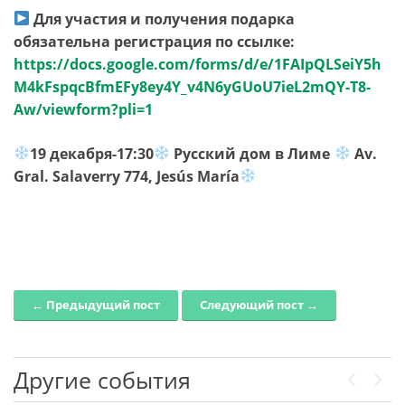
Для участия и получения подарка
обязательна регистрация по ссылке:
https://docs.google.com/forms/d/e/1FAIpQLSeiY5h
M4kFspqcBfmEFy8ey4Y_v4N6yGUoU7ieL2mQY-T8-
Aw/viewform?pli=1
19 декабря-17:30
Русский дом в Лиме
Av.
Gral. Salaverry 774, Jesús María
← Предыдущий пост
Следующий пост →
Post navigation
Другие события