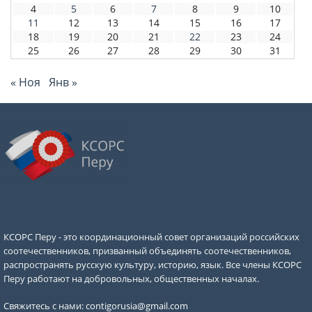
4
5
6
7
8
9
10
11
12
13
14
15
16
17
18
19
20
21
22
23
24
25
26
27
28
29
30
31
« Ноя
Янв »
КСОРС Перу - это координационный совет организаций российских
соотечественников, призванный объединять соотечественников,
распространять русскую культуру, историю, язык. Все члены КСОРС
Перу работают на добровольных, общественных началах.
Свяжитесь с нами:
contigorusia@gmail.com