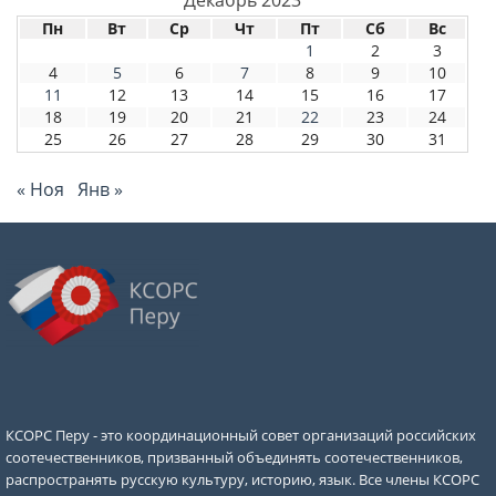
Декабрь 2023
Пн
Вт
Ср
Чт
Пт
Сб
Вс
1
2
3
4
5
6
7
8
9
10
11
12
13
14
15
16
17
18
19
20
21
22
23
24
25
26
27
28
29
30
31
« Ноя
Янв »
КСОРС Перу - это координационный совет организаций российских
соотечественников, призванный объединять соотечественников,
распространять русскую культуру, историю, язык. Все члены КСОРС