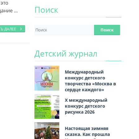
 это
Поиск
дание …
ТЬ ДАЛЕЕ
Детский журнал
Международный
конкурс детского
творчества «Москва в
сердце каждого»
Х международный
конкурс детского
рисунка 2026
Настоящая зимняя
сказка. Как прошла