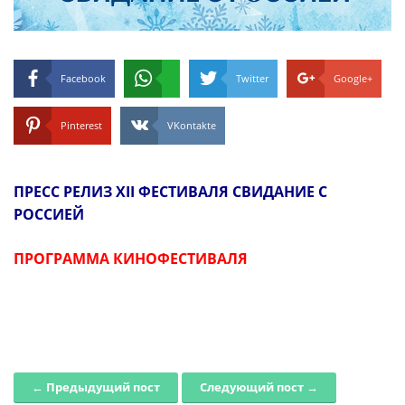
Facebook
Twitter
Google+
Pinterest
VKontakte
ПРЕСС РЕЛИЗ XII ФЕСТИВАЛЯ СВИДАНИЕ С
РОССИЕЙ
ПРОГРАММА КИНОФЕСТИВАЛЯ
← Предыдущий пост
Следующий пост →
Post navigation