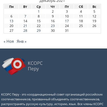
Декабрь 2021
Пн
Вт
Ср
Чт
Пт
Сб
Вс
1
2
3
4
5
6
7
8
9
10
11
12
13
14
15
16
17
18
19
20
21
22
23
24
25
26
27
28
29
30
31
« Ноя
Янв »
КСОРС Перу - это координационный совет организаций российских
соотечественников, призванный объединять соотечественников,
распространять русскую культуру, историю, язык. Все члены КСОРС