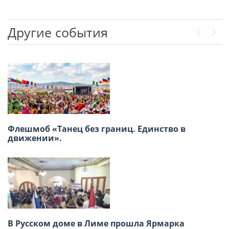
Другие события
Previou
Next
Флешмоб «Танец без границ. Единство в
XVIII Региональная конференция российских
движении».
соотечественников стран Латинской
Америки
В Русском доме в Лиме прошла Ярмарка