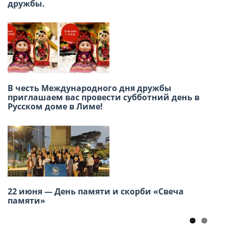
дружбы.
Заседание ВКС россйских
соотечественников16-17 июня, г. Москва
В честь Международного дня дружбы
приглашаем вас провести субботний день в
Международный конкурс детского
Русском доме в Лиме!
творчества «Москва в сердце каждого»
22 июня — День памяти и скорби «Свеча
VII Региональная молодежная конференция
памяти»
российских соотечественников стран
Америки