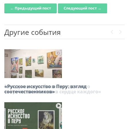
← Предыдущий пост
Следующий пост →
Post navigation
Другие события
Previou
Next
Международный конкурс детского
«Русское искусство в Перу: взгляд
творчества «Москва в сердце каждого»
соотечественников»