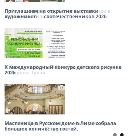
Победа в сердце, единство в строю: как в
Приглашаем на открытие выставки
Лиме отметили 9 мая
художников — соотечественников 2026
В Лиме отметили 140-летие татарского поэта
Х международный конкурс детского рисунка
Габдуллы Тукая
2026
Знатоки Перу встретились за игровым
Масленица в Русском доме в Лиме собрала
столом в честь 12 апреля
большое количество гостей.