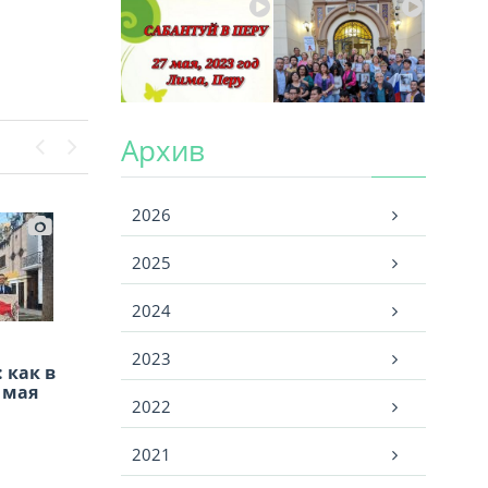
Архив
Previous
Next
Архив
2026
2025
2024
ан:
2023
 как в
я
 мая
тории
2022
ойны»
нников
2021