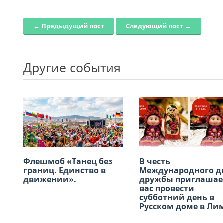
← Предыдущий пост
Следующий пост →
Post navigation
Другие события
Флешмоб «Танец без
Приглашаем принять
В честь
В Лиме отметили 14
границ. Единство в
участие в Акции
Международного д
летие татарского п
движении».
«Бессмертный полк» 9
дружбы приглаша
Габдуллы Тукая
Мая
вас провести
субботний день в
Русском доме в Лим