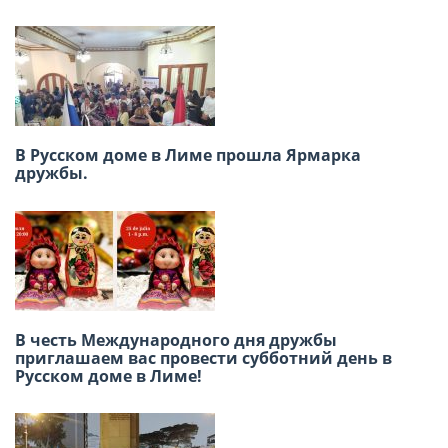
Америки
В Русском доме в Лиме прошла Ярмарка
дружбы.
Заседание ВКС россйских
соотечественников16-17 июня, г. Москва
В честь Международного дня дружбы
приглашаем вас провести субботний день в
Международный конкурс детского
Русском доме в Лиме!
творчества «Москва в сердце каждого»