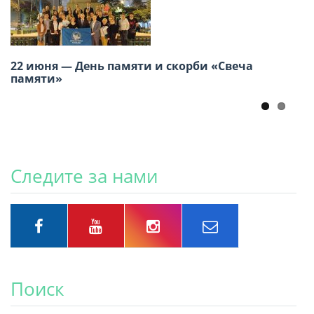
22 июня — День памяти и скорби «Свеча
VII Региональная молодежная конференция
памяти»
российских соотечественников стран
Америки
Следите за нами
Поиск