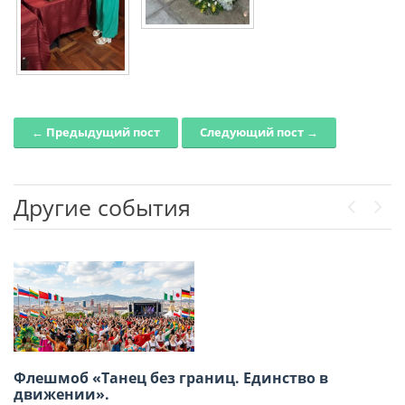
← Предыдущий пост
Следующий пост →
Post navigation
Другие события
Previou
Next
Флешмоб «Танец без границ. Единство в
XVIII Региональная конференция российских
движении».
соотечественников стран Латинской