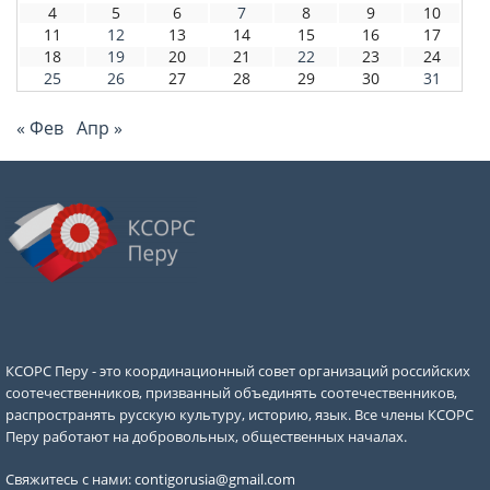
4
5
6
7
8
9
10
11
12
13
14
15
16
17
18
19
20
21
22
23
24
25
26
27
28
29
30
31
« Фев
Апр »
КСОРС Перу - это координационный совет организаций российских
соотечественников, призванный объединять соотечественников,
распространять русскую культуру, историю, язык. Все члены КСОРС
Перу работают на добровольных, общественных началах.
Свяжитесь с нами:
contigorusia@gmail.com