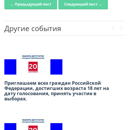
← Предыдущий пост
Следующий пост →
Post navigation
Другие события
Previou
Next
Приглашаем всех граждан Российской
В честь Международного дня дружбы
Федерации, достигших возраста 18 лет на
приглашаем вас провести субботний день в
дату голосования, принять участие в
Русском доме в Лиме!
выборах.