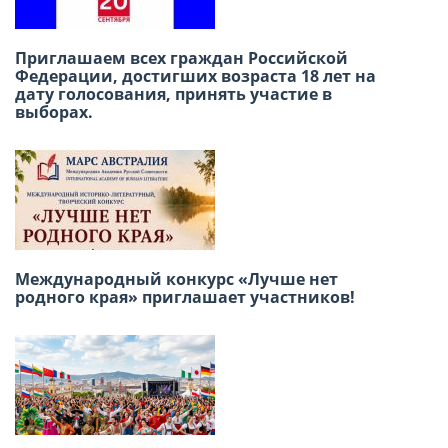
Международный конкурс детского
Приглашаем всех граждан Российской
творчества «Москва в сердце каждого»
Федерации, достигших возраста 18 лет на
дату голосования, принять участие в
выборах.
Победа в сердце, единство в строю: как в
Лиме отметили 9 мая
Международный конкурс «Лучше нет
родного края» приглашает участников!
Приглашаем принять участие в Акции
«Бессмертный полк» 9 Мая